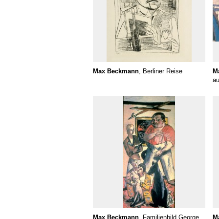
Max Beckmann
, Berliner Reise
M
au
Max Beckmann
, Familienbild George
M