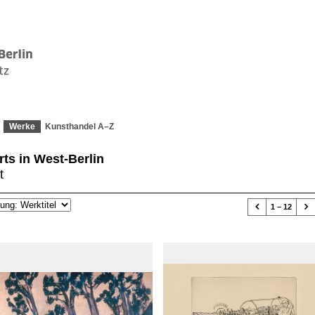
Werke
Kunsthandel A–Z
rts in West-Berlin
t


1 – 12