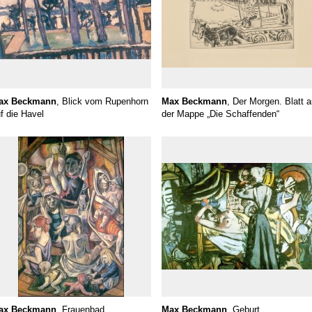
ax Beckmann
, Blick vom Rupenhorn
Max Beckmann
, Der Morgen. Blatt 
f die Havel
der Mappe „Die Schaffenden“
ax Beckmann
, Frauenbad
Max Beckmann
, Geburt