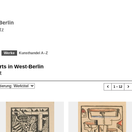
Werke
Kunsthandel A–Z
rts in West-Berlin
t


1 – 12