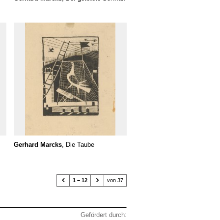
Gerhard Marcks
, Die Taube


1 – 12
von 37
Gefördert durch: